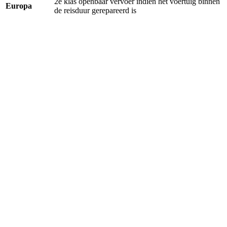
2e klas openbaar vervoer indien het voertuig binnen
Europa
de reisduur gerepareerd is