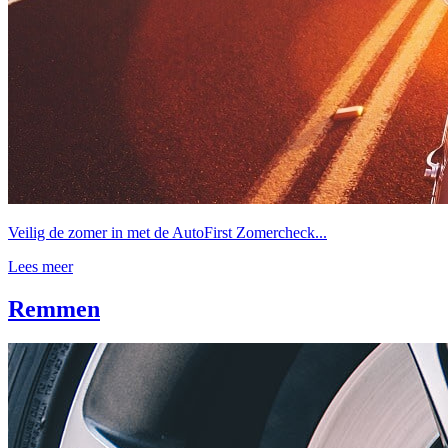
Veilig de zomer in met de AutoFirst Zomercheck...
Lees meer
Remmen