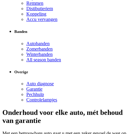
Remmen
Distibutieriem
Koppeling
Accu vervangen
Banden
Autobanden
Zomerbanden
Winterbanden
All season banden
Overige
Auto diagnose
Garantie
Pechhulp
Controlelampjes
Onderhoud voor elke auto, mét behoud
van garantie
Met een betrouwbare auto gaat u met een zeker gevoel de weg op.